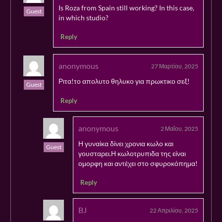
Is Roza from Spain still working? In this case,
Guest
in which studio?
Reply
anonymous
27 Μαρτίου, 2025
Ριτα!το απολυτο θηλυκο για πρωκτικο σεξ!
Guest
Reply
anonymous
2 Μαΐου, 2025
Η γυναίκα δίνει χρονια κωλο και
Guest
γουσταρει.Η κωλοτρυπιδα της είναι
ομορφη και αντέχει στο σφυροκόπημα!
Reply
BJ
22 Απριλίου, 2025