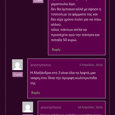
Guest
γεματουλα λίγο.
δεν θα έμπαινα αλλά με έψησε η
τσατσά με τα ψέμματα της και
δεν είχα χρόνο πολύ για να πάω
αλλού.
τέλος πάντων απλά να
προσέχετε εγώ την πάτησα και
πέταξα 50 ευρώ.
Reply
anonymous
5 Απριλίου, 2026
Η Αλεξάνδρα στο 3 είναι όλα τα λεφτά..μια
Guest
νεαρη,που δίνει την όμορφη κωλοτρυπιδα
της
Reply
anonymous
18 Απριλίου, 2026
Ισχύει φιλότιμη κοπέλα με αγάπη προς