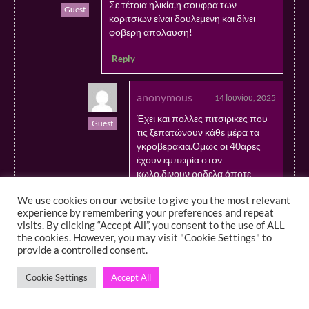
Σε τέτοια ηλικία,η σουφρα των
Guest
κοριτσιων είναι δουλεμενη και δίνει
φοβερη απολαυση!
Reply
anonymous
14 Ιουνίου, 2025
Έχει και πολλες πιτσιρικες που
Guest
τις ξεπατώνουν κάθε μέρα τα
γκροβερακια.Ομως οι 40αρες
έχουν εμπειρία στον
κωλο,δινουν ροδελα όποτε
γουσταρουν!
We use cookies on our website to give you the most relevant
experience by remembering your preferences and repeat
Reply
visits. By clicking “Accept All”, you consent to the use of ALL
the cookies. However, you may visit "Cookie Settings" to
provide a controlled consent.
anonymous
4 Ιουνίου, 2025
Σε κάθε ηλικία φίλε μου,οι
Cookie Settings
Accept All
Guest
κωλοτρυπιδες των γυναικών
είναι απόλυτα εργαλεία ηδονής