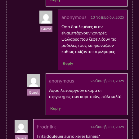
anonymous
13 Νοεμβρίου, 2025
Οσο δουλεμένες κι αν
Guest
είναι,υπάρχουν χοντρές
ψωλαρες που ξεφτιλιζουν τις
ροδέλες τους και φωναζουν
καθως σκίζονται οι μιλφαρες
Reply
anonymous
26 Οκτωβρίου, 2025
Αφού λειτουργούν ακόμα οι
Guest
σφιγκτήρες των κοριτσιών, πάλι καλά!
Reply
Frodnikk
14 Οκτωβρίου, 2025
I rita douleuei aurio xerei kaneis?
Guest