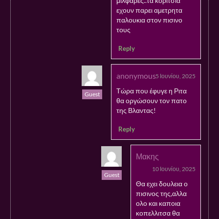
μιλφαρες..τα κοριτσια
εχουν παρει αμετρητα
παλουκια στον πισινο
τους
Reply
anonymous
5 Ιουνίου, 2025
Τώρα που έφυγε η Ριτα
Guest
θα οργώσουν τον πατο
της Βλαντας!
Reply
Μακης
10 Ιουνίου, 2025
Guest
Θα εχει δουλεια ο
πισινος της,αλλα
ολο και καποια
κοπελλιτσα θα