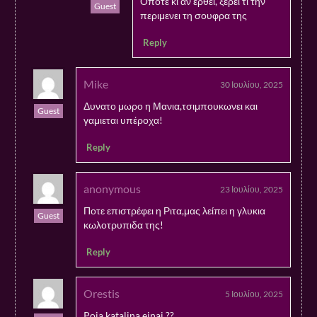
Οποτε κι αν ερθει, ξερει τι την
Guest
περιμενει τη σουφρα της
Reply
Mike
30 Ιουλίου, 2025
Δυνατο μωρο η Μανια,τσιμπουκωνει και
Guest
γαμιεται υπέροχα!
Reply
anonymous
23 Ιουλίου, 2025
Ποτε επιστρέφει η Ριτα,μας λείπει η γλυκια
Guest
κωλοτρυπιδα της!
Reply
Orestis
5 Ιουλίου, 2025
Poia katalina einai ??