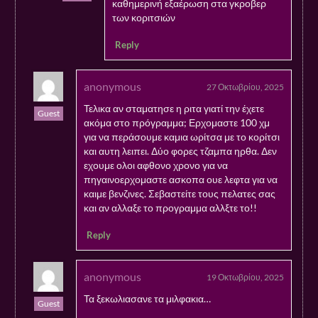
καθημερινή εξαέρωση στα γκροβερ
των κοριτσιών
Reply
anonymous
27 Οκτωβρίου, 2025
Τελικα αν σταματησε η ριτα γιατί την έχετε
Guest
ακόμα στο πρόγραμμα; Ερχομαστε 100 χμ
για να περάσουμε καμια ωρίτσα με το κορίτσι
και αυτη λειπει. Δύο φορες τζαμπα ηρθα. Δεν
εχουμε ολοι αφθονο χρονο για να
πηγαινοερχομαστε ασκοπα ουε λεφτα για να
καιμε βενζινες. Σεβαστείτε τους πελατες σας
και αν αλλαξε το προγραμμα αλλξτε το!!
Reply
anonymous
19 Οκτωβρίου, 2025
Τα ξεκωλιασανε τα μιλφακια…
Guest