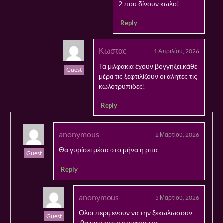
2 που δίνουν κωλο!
Reply
Κωστας
1 Απριλίου, 2026
Τα μιλφακια έχουν βογγηξει,κάθε
Guest
μέρα τις ξεφτιλίζουν οι αλητες τις
κωλοτρυπιδες!
Reply
anonymous
2 Μαρτίου, 2026
Θα γυρίσει μέσα στο μήνα η ριτα
Guest
Reply
anonymous
5 Μαρτίου, 2026
Ολοι περιμενουν να την ξεκωλωσουν
Guest
,θα ματωσει η σουφρα της