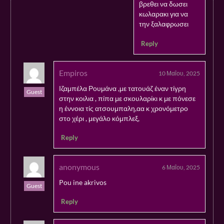
βρεθει να δωσει
κωλαρακι για να
την ξαλαφρωσει
Reply
Empiros
10 Μαΐου, 2025
Ιζαμπέλα Ρουμάνα ,με τατουάζ έναν τίγρη
Guest
στην κοιλια , πίπα με σκουλαρίκι κ με πόνεσε
η έννοια τίς ατσουμπαλη,αα κ χρονόμετρο
στο χέρι , μεγάλο κόμπλεξ,
Reply
anonymous
6 Μαΐου, 2025
Pou ine akrivos
Guest
Reply