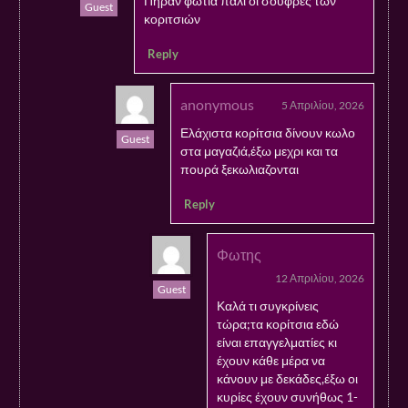
Πήραν φωτιά πάλι οι σουφρες των
Guest
κοριτσιών
Reply
anonymous
5 Απριλίου, 2026
Ελάχιστα κορίτσια δίνουν κωλο
Guest
στα μαγαζιά,έξω μεχρι και τα
πουρά ξεκωλιαζονται
Reply
Φωτης
12 Απριλίου, 2026
Guest
Καλά τι συγκρίνεις
τώρα;τα κορίτσια εδώ
είναι επαγγελματίες κι
έχουν κάθε μέρα να
κάνουν με δεκάδες,έξω οι
κυρίες έχουν συνήθως 1-