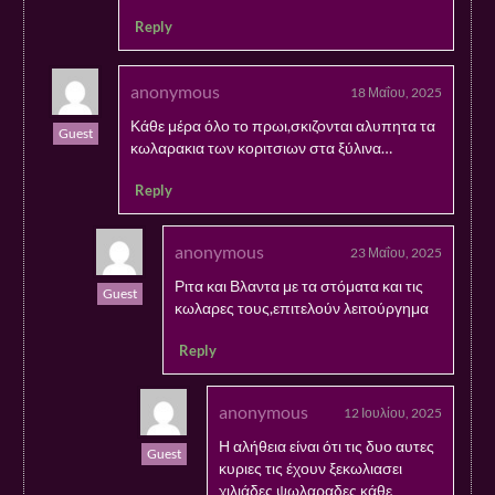
Reply
anonymous
18 Μαΐου, 2025
Κάθε μέρα όλο το πρωι,σκιζονται αλυπητα τα
Guest
κωλαρακια των κοριτσιων στα ξύλινα…
Reply
anonymous
23 Μαΐου, 2025
Ριτα και Βλαντα με τα στόματα και τις
Guest
κωλαρες τους,επιτελούν λειτούργημα
Reply
anonymous
12 Ιουλίου, 2025
Η αλήθεια είναι ότι τις δυο αυτες
Guest
κυριες τις έχουν ξεκωλιασει
χιλιάδες ψωλαραδες κάθε