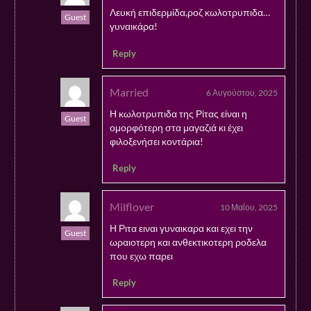
Λευκή επιδερμίδα,ροζ κωλοτρυπιδα…
Guest
γυναικάρα!
Reply
Married
6 Αυγούστου, 2025
Η κωλοτρυπιδα της Ρίτας είναι η
Guest
ομορφότερη στα μαγαζιά κι έχει
φιλοξενήσει κοντάρια!
Reply
Milflover
10 Μαΐου, 2025
Η Ριτα ειναι γυναικαρα και εχει την
Guest
ωραιοτερη και ανθεκτικοτερη ροδελα
που εχω παρει
Reply