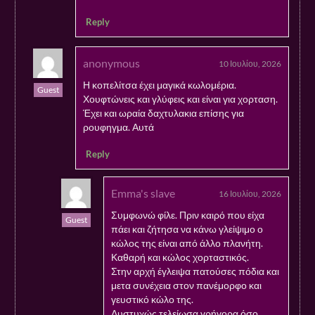
Reply
anonymous
10 Ιουλίου, 2026
Η κοπελίτσα έχει μαγικά κωλομέρια.
Guest
Χουφτώνεις και γλύφεις και είναι για χορταση.
Έχει και ωραία δαχτυλακια επίσης για
ρουφηγμα. Αυτά
Reply
Emma's slave
16 Ιουλίου, 2026
Συμφωνώ φίλε. Πριν καιρό που είχα
Guest
πάει και ζήτησα να κάνω γλείψιμο ο
κώλος της είναι από άλλο πλανήτη.
Καθαρή και κώλος χορταστικός.
Στην αρχή έγλειψα πατούσες πόδια και
μετα συνέχεια στον πανέμορφο και
γευστικό κώλο της.
Δυστυχώς τελείωσα γρήγορα όσο