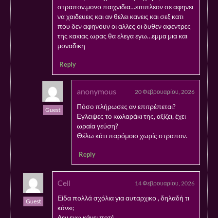
στραπον.μονο παιχνιδια…επιπλεον σε αφηνει
να χαιδευεις και αν θελει κανεις και σεξ κατι
που δεν αφηνουν οι αλλες οι δυθεν αφεντρες
της κακιας ωρας θα ελεγα εγω…εμμα μια και
μοναδικη
Reply
anonymous
20 Φεβρουαρίου, 2026
Πόσο πλήρωσες αν επιτρέπεται?
Guest
Εγλειψες το κωλαράκι της, αξίζει, έχει
ωραία γεύση?
Θέλω κάτι παρόμοιο χωρίς στραπον.
Reply
Cell
14 Φεβρουαρίου, 2026
Είδα πολλά σχόλια για αυταρχικο , δηλαδή τι
Guest
κάνει;
Δεν εχω κάνει ποτέ