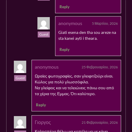
Reply
anonymous
5 Μαρτίου, 2026
Giati esena den tha sou areze na
Guest
sta kanei ayti i theara.
Reply
anonymous
25 Φεβρουαρίου, 2026
Ωραίες φωτογραφίες, σαν γλειφιτζούρι είναι.
Guest
Κώλος για πολύ γλωσσόφιλα.
Να γλείφεις και να τελειώνεις πάνω σου από
τα χέρια της Εμμας. Ότι καλύτερο.
Reply
Γιοργος
21 Φεβρουαρίου, 2026
Καλησπέρα θέλω μια κοπέλα να με κάνει