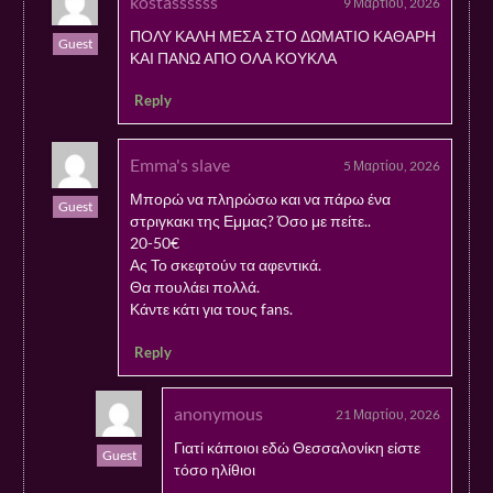
kostassssss
9 Μαρτίου, 2026
ΠΟΛΥ ΚΑΛΗ ΜΕΣΑ ΣΤΟ ΔΩΜΑΤΙΟ ΚΑΘΑΡΗ
Guest
ΚΑΙ ΠΑΝΩ ΑΠΟ ΟΛΑ ΚΟΥΚΛΑ
Reply
Emma's slave
5 Μαρτίου, 2026
Μπορώ να πληρώσω και να πάρω ένα
Guest
στριγκακι της Εμμας? Όσο με πείτε..
20-50€
Ας Το σκεφτούν τα αφεντικά.
Θα πουλάει πολλά.
Κάντε κάτι για τους fans.
Reply
anonymous
21 Μαρτίου, 2026
Γιατί κάποιοι εδώ Θεσσαλονίκη είστε
Guest
τόσο ηλίθιοι