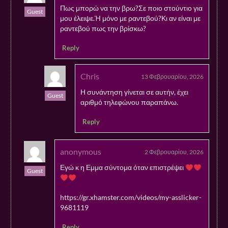
Πως μπορώ να την βρω?Σε ποιο στούντιο για
Guest
μου έλειψε.Ή μόνο με ραντεβού?Κι αν είναι με
ραντεβού πως την βρίσκω?
Reply
Chris
13 Φεβρουαρίου, 2026
Η συνάντηση γίνεται σε αυτήν, έχει
Guest
αριθμό τηλεφώνου παραπάνω.
Reply
anonymous
2 Φεβρουαρίου, 2026
Εγώ κ η Εμμα σύντομα όταν επιστρέψει
Guest
https://gr.xhamster.com/videos/my-asslicker-
9681119
Reply