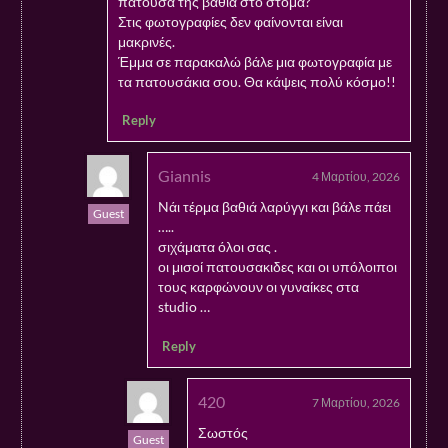
πατούσα της βαθιά στο στόμα?
Στις φωτογραφίες δεν φαίνονται είναι
μακρινές.
Έμμα σε παρακαλώ βάλε μια φωτογραφία με
τα πατουσάκια σου. Θα κάψεις πολύ κόσμο!!
Reply
Giannis
4 Μαρτίου, 2026
Nάι τέρμα βαθιά λαρύγγι και βάλε πάει
Guest
…..
σιχάματα όλοι σας .
οι μισοί πατουσακιδες και οι υπόλοιποι
τους καρφώνουν οι γυναίκες στα
studio …
Reply
420
7 Μαρτίου, 2026
Σωστός
Guest