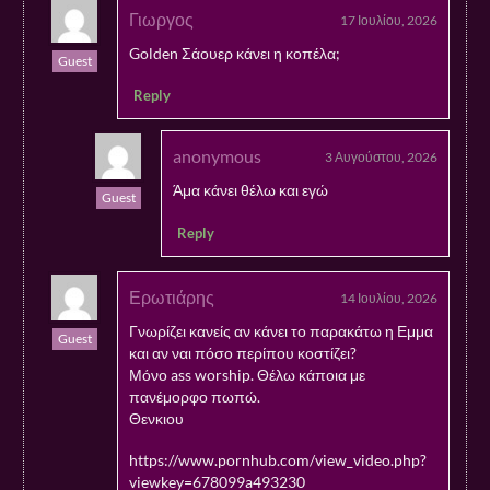
Γιωργος
17 Ιουλίου, 2026
Golden Σάουερ κάνει η κοπέλα;
Guest
Reply
anonymous
3 Αυγούστου, 2026
Άμα κάνει θέλω και εγώ
Guest
Reply
Ερωτιάρης
14 Ιουλίου, 2026
Γνωρίζει κανείς αν κάνει το παρακάτω η Εμμα
Guest
και αν ναι πόσο περίπου κοστίζει?
Μόνο ass worship. Θέλω κάποια με
πανέμορφο πωπώ.
Θενκιου
https://www.pornhub.com/view_video.php?
viewkey=678099a493230