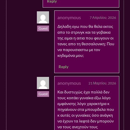
Reply
anonymous
7 Απριλίου, 2026
Δηλαδη εγω που θα θελα εκτος
Guest
απο το στρινγκ και τα γοβακια
της ειμαι η αιτια που φευγουν οι
τανες απο τη θεσσαλονικη; Που
να παρουσιαστω με τον
κηδεμόνα μου;
Reply
anonymous
21 Μαρτίου, 2026
Και δυστυχώς έχει πολλά δεν
Guest
τους κοιτάει γυναίκα έξω λόγο
εμφάνισης λόγο χαρακτήρα κ
πηγαίνουν στα μπουρδελα που
κ αυτές οι γυναίκες όσο ανάγκη
να έχουν τα λεφτά δεν μπορούν
να τους ανεχτούν τους