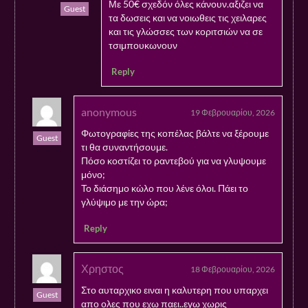
Με 50€ σχεδόν όλες κάνουν.αξιζει να
Guest
τα δωσεις και να νοιωθεις τις χειλαρες
και τις γλώσσες των κοριτσιών να σε
τσιμπουκωνουν
Reply
anonymous
19 Φεβρουαρίου, 2026
Φωτογραφίες της κοπέλας βάλτε να ξέρουμε
Guest
τι θα συναντήσουμε.
Πόσο κοστίζει το ραντεβού για να γλυψουμε
μόνο;
Το διάσημο κώλο που λένε όλοι. Πάει το
γλύψιμο με την ώρα;
Reply
Χρηστος
18 Φεβρουαρίου, 2026
Στο αυταρχικο ειναι η καλυτερη που υπαρχει
Guest
απο ολες που εχω παει..εγω χωρις