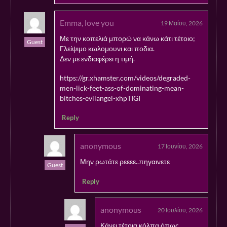
Emma, love you
19 Μαΐου, 2026
Με την κοπελιά μπορώ να κάνω κάτι τέτοιο;
Guest
Γλείψιμο κωλομουνι και ποδια.
Δεν με ενδιαφέρει η τιμή.
https://gr.xhamster.com/videos/degraded-
men-lick-feet-ass-of-dominating-mean-
bitches-evilangel-xhpTIGI
Reply
anonymous
17 Ιουνίου, 2026
Μην ρωτάτε ρεεεε..πηγαινετε
Guest
Reply
anonymous
20 Ιουλίου, 2026
Κάνει τέτοια κόλπα όπως