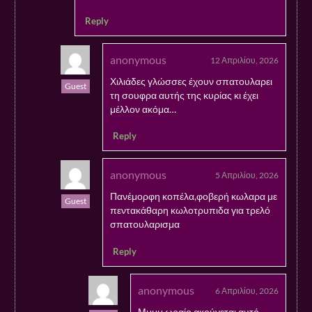
Reply
anonymous
12 Απριλίου, 2026
Χιλιάδες γλώσσες έχουν σπατουλαρει
Guest
τη σουφρα αυτής της κυρίας κι έχει
μέλλον ακόμα…
Reply
anonymous
5 Απριλίου, 2026
Πανέμορφη κοπέλα,φοβερή κωλαρα με
Guest
πεντακάθαρη κωλοτρυπιδα για τρελό
σπατουλαρισμα
Reply
anonymous
6 Απριλίου, 2026
Μμμμ ωραίο ακούγεται αυτό.