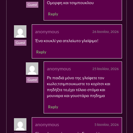
Ομορφη και τσιμπουκλου
Guest
Reply
anonymous
26 Ιουνίου, 2026
Ένα κουκλί για ατελείωτο γλείψιμο!
Guest
Reply
anonymous
25 Ιουλίου, 2026
Ρε παιδιά μόνο της γλείφετε τον
Guest
κωλο;τσιμπουκωστε το κορίτσι και
πηδήξτε το,έχει τέλειο στόμα και
μουναρα και γουστάρει πηδημα
Reply
anonymous
5 Ιουνίου, 2026