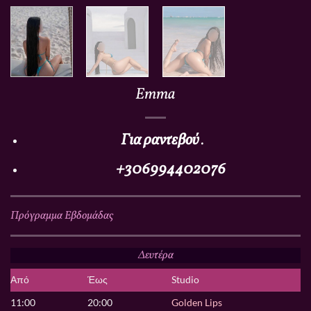
Emma
Για ραντεβού
.
+306994402076
Πρόγραμμα Εβδομάδας
Δευτέρα
Από
Έως
Studio
11:00
20:00
Golden Lips