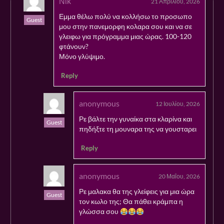
Νικ
21 Απριλίου, 2026
Εμμα θέλω πολύ να κολλήσω το προσωπο
Guest
μου στην πανεμορφη κολαρα σου και να σε
γλειφω για πρόγραμμα μιας ώρας. 100-120
φτάνουν?
Μόνο γλύψιμο.
Reply
anonymous
12 Ιουλίου, 2026
Ρε βάλτε την γυναίκα στα κλαρίνα και
Guest
πηδήξτε τη μουναρα της να γουσταρει
Reply
anonymous
20 Μαΐου, 2026
Ρε μαλακα θα της γλείφεις για μια ώρα
Guest
τον κωλο της; Θα πάθει κράμπα η
γλώσσα σου