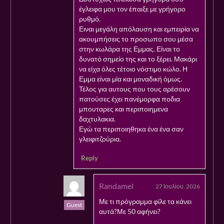
έγλειφα μου τον έπαιξε με γρήγορο
ρυθμό.
Ειναι μεγάλη απόλαυση και εμπειρία να
ακουμπήσεις το προσωπο σου μέσα
στην κωλάρα της Εμμας. Είναι το
δυνατό σημείο της και το ξέρει. Μακάρι
να είχα όλες τέτοιο νόστιμο κώλο. Η
Εμμα είναι μία και μοναδική όμως.
Τέλος για αυτους που τους αρέσουν
πατούσες έχει πανέμορφα ποδια
μπουταρες και περιποιημενα
δαχτυλακια.
Εγώ τα περιποιηθηκα ένα ένα σαν
γλειφιτζούρια.
Reply
Randamel
27 Ιουλίου, 2026
Με τι πρόγραμμα φίλε τα κάνει
Guest
αυτά?Με 50 αφήνει?