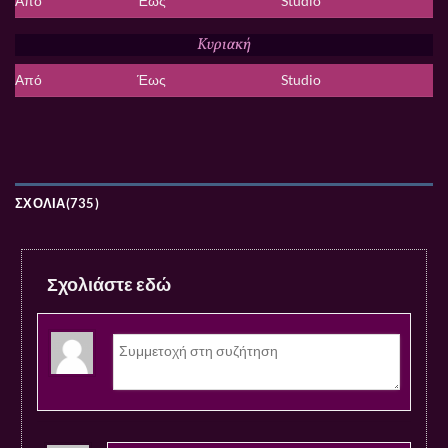
Από
Έως
Studio
Κυριακή
Από
Έως
Studio
ΣΧΌΛΙΑ(735)
Σχολιάστε εδώ