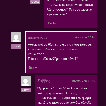
Guest
Την εγλειψες τέλεια γεύση όπως
λέει ο κόσμος? Το γουστάρει να
την γλειφουν?
Reply
anonymous
1 Απριλίου, 2026
Αυταρχικό να δίνει εντολές για γλυψιματα σε
Guest
κωλο και ποδια κ φτυσιματα κάνει η
κουκλαρα?
Πόσο κοστίζει αν ξέρετε ότι κάνει??
Reply
Σάββας
18 Απριλίου, 2026
Όχι μόνο κάνει αλλά παίζει να είναι η
Guest
καλύτερη σε αυτό. Όταν είχα πάει
ητανε 100 το μισάωρο και 150 η ώρα
για τέτοιο πρόγραμμα , αν δεν άλλαξε