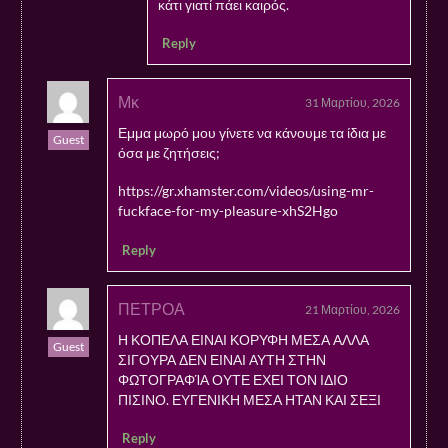
κάτι γιατί πάει καιρός.
Reply
Μκ
31 Μαρτίου, 2026
Εμμα μωρό μου γίνετε να κάνουμε τα ίδια με
Guest
όσα με ζητήσεις;
https://gr.xhamster.com/videos/using-mr-
fuckface-for-my-pleasure-xhS2Hgo
Reply
ΠΕΤΡΟΑ
21 Μαρτίου, 2026
Η ΚΟΠΕΛΑ ΕΙΝΑΙ ΚΟΡΥΦΗ ΜΕΣΑ ΑΛΛΑ
Guest
ΣΙΓΟΥΡΑ ΔΕΝ ΕΙΝΑΙ ΑΥΤΗ ΣΤΗΝ
ΦΩΤΟΓΡΑΦΊΑ ΟΥΤΕ ΕΧΕΙ ΤΟΝ ΙΔΙΟ
ΠΙΣΙΝΟ. ΕΥΓΕΝΙΚΗ ΜΕΣΑ ΗΤΑΝ ΚΑΙ ΣΕΞΙ
Reply