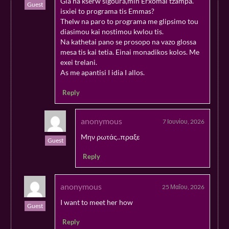
Gia na kserw sigoura,min Erxomai tzampa.
Guest
isxiei to programa tis Emmas?
Thelw na paro to programa me glipsimo tou
diasimou kai nostimou kwlou tis.
Na kathetai pano se prosopo na vazo glossa
mesa tis kai tetia. Einai monadikos kolos. Me
exei trelani.
As me apantisi I idia I allos.
Reply
anonymous
7 Ιουνίου, 2026
Mην ρωτάς..πραξε
Guest
Reply
anonymous
25 Μαΐου, 2026
I want to meet her how
Guest
Reply