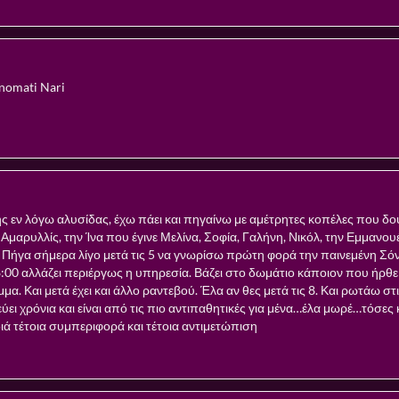
onomati Nari
ης εν λόγω αλυσίδας, έχω πάει και πηγαίνω με αμέτρητες κοπέλες που δο
Αμαρυλλίς, την Ίνα που έγινε Μελίνα, Σοφία, Γαλήνη, Νικόλ, την Εμμανο
 Πήγα σήμερα λίγο μετά τις 5 να γνωρίσω πρώτη φορά την παινεμένη Σόνι
:00 αλλάζει περιέργως η υπηρεσία. Βάζει στο δωμάτιο κάποιον που ήρθε με
α. Και μετά έχει και άλλο ραντεβού. Έλα αν θες μετά τις 8. Και ρωτάω στι
ύει χρόνια και είναι από τις πιο αντιπαθητικές για μένα…έλα μωρέ…τόσες 
ιά τέτοια συμπεριφορά και τέτοια αντιμετώπιση