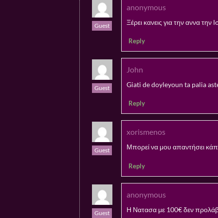
anonymous
Ξέρει κανεις για την αννα την 
Guest
Reply
John
Giati de doyleyoun ta palia ast
Guest
Reply
xorismenos
Μπορεί να μου απαντήσει κάπο
Guest
Reply
anonymous
Η Νατασα με 100€ δεν προλάβα
Guest