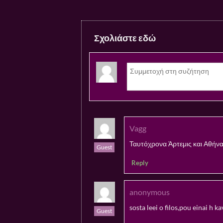
Σχολιάστε εδώ
Vagg
Ταυτόχρονα Άρτεμις και Αθήνα 
Guest
Reply
anonymous
sosta leei o filos,pou einai h k
Guest