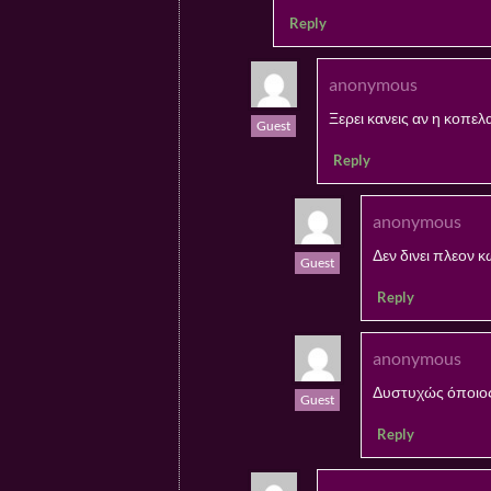
Reply
anonymous
Ξερει κανεις αν η κοπελ
Guest
Reply
anonymous
Δεν δινει πλεον 
Guest
Reply
anonymous
Δυστυχώς όποιος
Guest
Reply