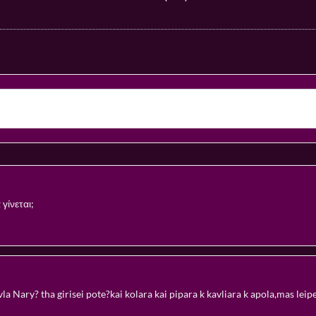
γίνεται;
avla Nary? tha girisei pote?kai kolara kai pipara k kavliara k apola,mas leipei