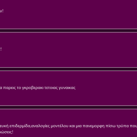
υ!
!
 να παρεις το γκροβερακι τετοιας γυναικας
υκή επιδερμίδα,αναλογίες μοντέλου και μια πανεμορφη πίσω τρύπα που τ
ρώσεις!