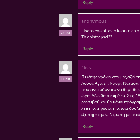
Reply
anonymous
Eixans ena piravlo kapote en 
Guest
Th epistrepsei??
Reply
Nick
Πελάτης χρόνια στα μαγαζιά τ
Guest
Λούσι, Αγάπη, Ναόμι, Νατάσα, 
που είναι αδύνατο να θυμηθώ.
ώρα. Λέω θα περιμένω. Στις 18
ραντεβού και θα κάνει πρόγραμμ
λέει η υπηρεσία, η οποία δουλε
εξυπηρετήσει. Ντροπή ρε παιδ
Reply