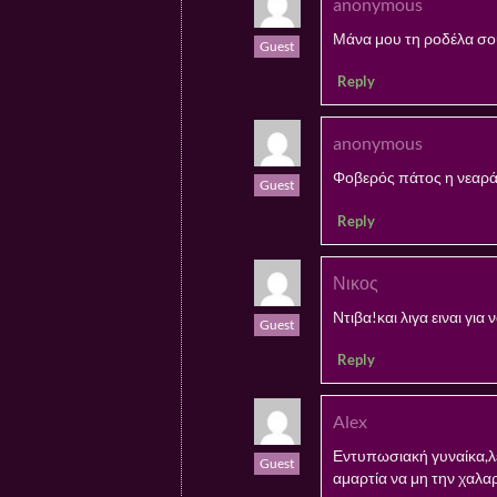
anonymous
Μάνα μου τη ροδέλα σο
Guest
Reply
anonymous
Φοβερός πάτος η νεαρά
Guest
Reply
Νικος
Ντιβα!και λιγα ειναι για
Guest
Reply
Alex
Εντυπωσιακή γυναίκα,λε
Guest
αμαρτία να μη την χαλα