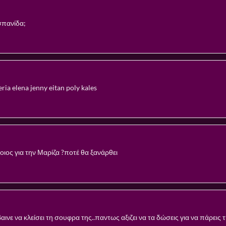
Ισπανίδα;
eria elena jenny eitan poly kales
ιος για την Μαρίζα ?ποτέ θα ξανάρθει
ινε να κλείσει τη σουφρα της..παντως αξιζει να τα δώσεις για να πάρει