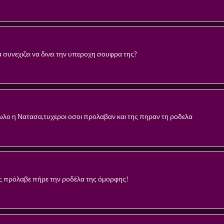
α συνεχιζει να δινει την υπεροχη σουφρα της?
κωλο η Νατασα,τυχεροι οσοι προλαβαν και της πηραν τη ροδελα
 πρόλαβε πήρε την ροδέλα της όμορφης!