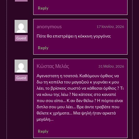
Reply
anonymous
17 Ιουνίου, 2026
Πότε θα επιστρέψει η κόκκινη γοργόνα;
Guest
Reply
Κώστας Μελάς
31 Μαΐου, 2026
Αγενεστατη η τσατσά. Καθόμουν όρθιος να
Guest
δω τη κοπέλα του μαγαζιού κ γυρνάει κ μου
λέει, το βρίσκεις σωστό να κάθεσαι όρθιος ? Τι
να κάνω της λέω ? Να κάτσεις στο καναπέ
που σου είπα… Κ αν δεν θέλω ? Η πόρτα είναι
διπλα σου μου λέει… Βρε άιντε τραβάτε που
θέλετε κ χρήματα… Μια ψηλή ήταν αρκετά
μεγάλη…
Reply