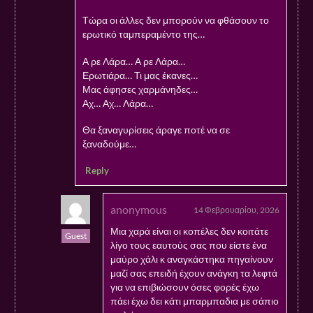
Τώρα οι άλλες δεν μπορούν να φθάσουν το
ερωτικό ταμπεραμέντο της…
Α ρε Λάρα… Α ρε Λάρα…
Ερωτιάρα… Τι μας έκανες…
Μας άφησες χαρμάνηδες…
Αχ… Αχ… Λάρα…
Θα ξαναγυρίσεις άραγε ποτέ να σε
ξαναδούμε…
Reply
anonymous
14 Φεβρουαρίου, 2026
Μια χαρά είναι οι κοπέλες δεν κοιτάτε
Guest
λίγο τους εαυτούς σας που είστε ένα
μαύρο χάλι κ αναγκάστηκα πηγαίνουν
μαζί σας επειδή έχουν ανάγκη τα λεφτά
για να επιβιώσουν όσες φορές έχω
πάει έχω δει κάτι μπαρμπαδια με σάπιο