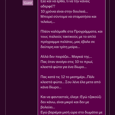
Εεε και να έρθει, τι να την κάνεις
Guest
αδερφέ??
10 χρόνια είναι στην δουλειά…
Μπορεί σύντομα να σταματήσει και
τελείως…
Πλέον καλόμαθε στα Προγράμματα, και
τους παλιούς τακτικούς με το απλό
πρόγραμμα πελάτες, μας έβαλε σε
δεύτερη και τρίτη μοίρα…
Αλλά δεν πειράζει… Μαγκιά της…
Πας όταν ανοίγει στις 10 το πρωί,
κλειστά φώτα για ένα δίωρο…
Πας κατά τις 12 το μεσημέρι…Πάλι
κλειστά φώτα… Σου λένε έλα μετα από
κάνα δίωρο…
Και να φανταστείς, έλεγε :Εγώ τζακούζι
δεν κάνω, είναι μικρό και δεν με
βολεύει…
Εγώ βαριέμαι μισή ώρα στο δωμάτιο με