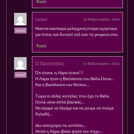
Reply
Licker
14 Φεβρουαρίου, 2026
Ναστια καυλιαρα μελαχρινή,στόμα αχόρταγο
Guest
για πιπες και δυνατό σεξ σαν τη γκομενα σου
Reply
Ο Χρυσοχόος
11 Φεβρουαρίου, 2026
Ότι ήτανε, η Λάρα ήτανε!!!
Guest
Η Λάρα ήταν η Βασίλισσα του Bella Dona…
Και η Βασίλισσα του Μύλου…
Τώρα οι άλλες κοπέλες που έχει το Bella
Dona, είναι απλά βασικές…
Να είχαμε να λέγαμε και να χουμε να πούμε
δηλαδή…
Δεν κατηγορώ τις κοπέλες…
Απλά η Λάρα έβαλε ψηλά τον πήχυ…