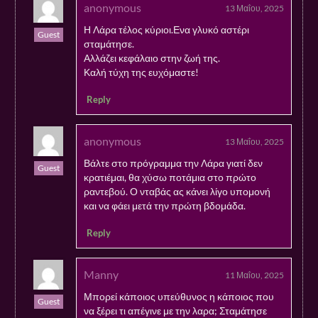
anonymous
13 Μαΐου, 2025
Η Λάρα τέλος κύριοι.Ενα γλυκό αστέρι
Guest
σταμάτησε.
Αλλάζει κεφάλαιο στην ζωή της.
Καλή τύχη της ευχόμαστε!
Reply
anonymous
13 Μαΐου, 2025
Βάλτε στο πρόγραμμα την Λάρα γιατί δεν
Guest
κρατιέμαι, θα χύσω ποτάμια στο πρώτο
ραντεβού. Ο νταβάς ας κάνει λίγο υπομονή
και να φάει μετά την πρώτη βδομάδα.
Reply
Manny
11 Μαΐου, 2025
Μπορεί κάποιος υπεύθυνος η κάποιος που
Guest
να ξέρει τι απέγινε με την λαρα; Σταμάτησε