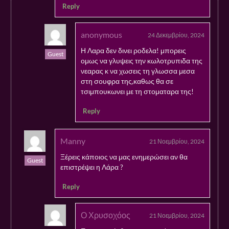
Reply
anonymous
24 Δεκεμβρίου, 2024
Η Λαρα δεν δινει ροδελα! μπορεις
Guest
ομως να γλυψεις την κωλοτρυπιδα της
νεαρας κ να χωσεις τη γλωσσα μεσα
στη σουφρα της,καθως θα σε
τσιμπουκωνει με τη στοματαρα της!
Reply
Manny
21 Νοεμβρίου, 2024
Ξέρεις κάποιος να μας ενημερώσει αν θα
Guest
επιστρέψει η Λάρα ?
Reply
Ο Χρυσοχόος
21 Νοεμβρίου, 2024