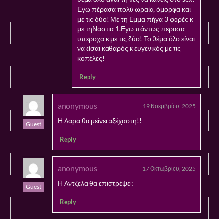
Εγώ πέρασα πολύ ωραία, όμορφα και
με τις δύο! Με τη Εμμα πήγα 3 φορές κ
με τηΝαστια 1.Εγω πάντως περασα
υπέροχα κ με τις δύο! Το θέμα όλο είναι
να είσαι καθαρός κ ευγενικός με τις
κοπέλες!
Reply
anonymous
19 Νοεμβρίου, 2025
Η Λαρα θα μείνει αξέχαστη!!
Guest
Reply
anonymous
17 Οκτωβρίου, 2025
Η Αντζελα θα επιστρέψει;
Guest
Reply