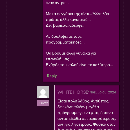
έναν άντρα…
Με τα φεγγάρια της είναι… Άλλα λέει
πρώτα, άλλα κανει μετά…
Δεν βαριέσαι αδερφέ…
Ας δουλέψει με τους
προγραμματάκηδες…
Θα βρούμε άλλη γυναίκα για
επαναλήψεις…
Εχθρός του καλού είναι το καλύτερο…
Reply
WHITE HORSE
27 Νοεμβρίου, 2024
Είσαι πολύ λάθος. Αντίθετος,
Guest
δεν κάνει πλέον μεγάλα
πρόγραμμα για να μπορέσει να
ανταπεξέλθει σε περισσότερους,
αντί για λιγότερους. Φυσικά όταν
έχει χρόνο και μπορεί, κάνει και