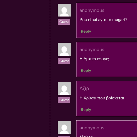
anonymous
Pou einai ayto to magazi?
Guest
Reply
anonymous
Η Αμπερ εφυγε;
Guest
Reply
Αζιρ
Η Χρύσα που βρίσκεται
Guest
Reply
anonymous
Μαύρη