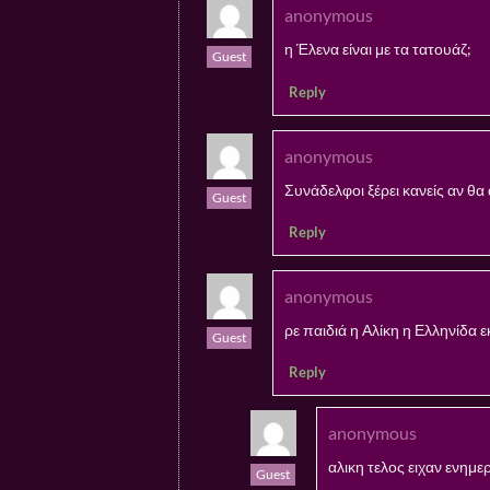
anonymous
η Έλενα είναι με τα τατουάζ;
Guest
Reply
anonymous
Συνάδελφοι ξέρει κανείς αν θα
Guest
Reply
anonymous
ρε παιδιά η Αλίκη η Ελληνίδα εκ
Guest
Reply
anonymous
αλικη τελος ειχαν ενημε
Guest