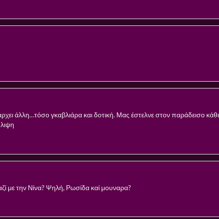
άρχει άλλη…τόσο γκαβλιάρα και δοτική. Μας έστελνε στον παράδεισο κάθε
θλιψη
αζί με την Νίνα? Ψηλή, Ρωσίδα καί μουναρα?