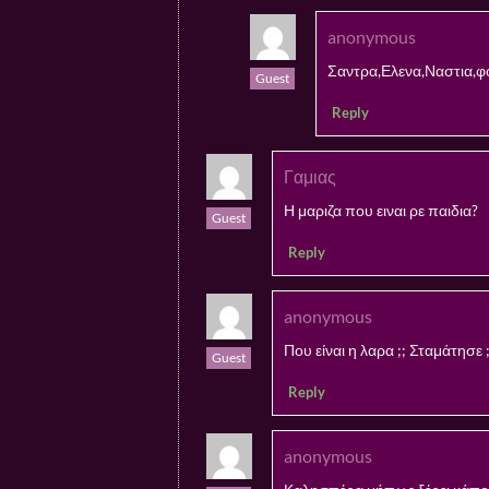
anonymous
Σαντρα,Ελενα,Ναστια,
Guest
Reply
Γαμιας
Η μαριζα που ειναι ρε παιδια?
Guest
Reply
anonymous
Που είναι η λαρα ;; Σταμάτησε 
Guest
Reply
anonymous