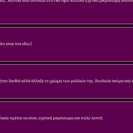
ς , κάποια λίνα δούλευε στο red light κοπέλα σχετικά μικρόσωμη αδύν
εν είναι πια εδώ;(
ήταν ξανθιά αλλά άλλαξε το χρώμα των μαλλιών της. δουλεύει ακόμα εκεί και
λικία πρέπει να είναι, σχετικά μικρόσωμη και πολύ λεπτή