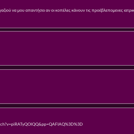
ζιού να μου απαντήσει αν οι κοπέλες κάνουν τις προέβλεπομενες ιατρικ
/watch?v=piRATyQOlQQ&pp=QAFIAQ%3D%3D