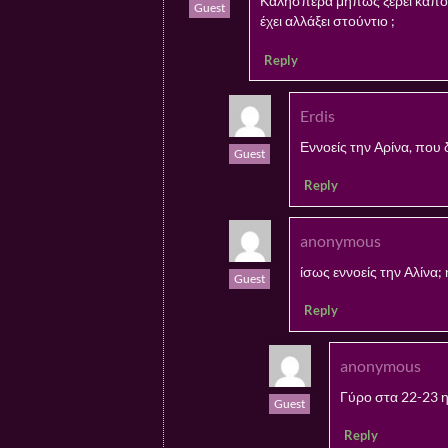
Καλησπέρα μήπως ξέρει κάποιο
Guest
έχει αλλάξει στούντιο ;
Reply
Erdis
Εννοείς την Αρίνα, που δ
Guest
Reply
anonymous
ίσως εννοείς την Αλίνα; 
Guest
Reply
anonymous
Γύρο στα 22-23 η
Guest
Reply