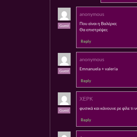
anonymous
Που είναι η Βαλέρια;
Guest
Θα επιστρέψει;
Reply
anonymous
Emnanuela + valeria
Guest
Reply
ΧΕΡΚ
φυσικά και κάνουνε ρε φίλε τι 
Guest
Reply