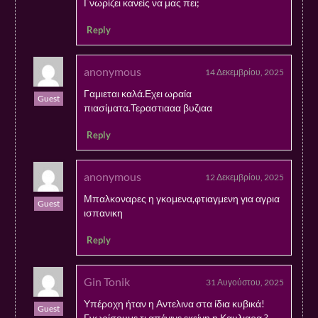
Γνωρίζει κανείς να μας πει;
Reply
anonymous
14 Δεκεμβρίου, 2025
Γαμιεται καλά.Εχει ωραία
Guest
πιασίματα.Τεραστιααα βυζιαα
Reply
anonymous
12 Δεκεμβρίου, 2025
Μπαλκοναρες η γκομενα,φτιαγμενη για αγρια
Guest
ισπανικη
Reply
Gin Tonik
31 Αυγούστου, 2025
Υπέροχη ήταν η Αντελινα στα ίδια κυβικά!
Guest
Γνωρίσουμε τι απέγινε εκείνη η Καυλιαρα ?