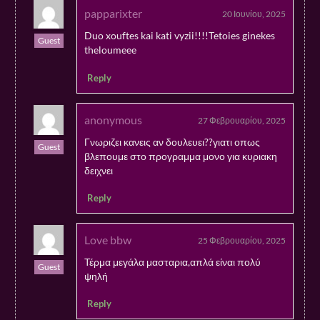
papparixter
20 Ιουνίου, 2025
Duo xouftes kai kati vyzii!!!!Tetoies ginekes
Guest
theloumeee
Reply
anonymous
27 Φεβρουαρίου, 2025
Γνωριζει κανεις αν δουλευει??γιατι οπως
Guest
βλεπουμε στο προγραμμα μονο για κυριακη
δειχνει
Reply
Love bbw
25 Φεβρουαρίου, 2025
Τέρμα μεγάλα μασταρια,απλά είναι πολύ
Guest
ψηλή
Reply