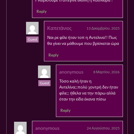
Reply
Καπετάνιος
13 Δεκεμβρίου, 2025
Ναι ρε φίλε ήταν τοπ η Αντελινα!! Πως
Guest
θα γίνει να μάθουμε που βρίσκεται ώρα
Reply
anonymous
8 Μαρτίου, 2026
Τόσο καλή ήταν η
Guest
Αντελίνα;;πολύ χοντρή δεν ήταν
φίλε;; ήθελα να την πάρω αλλά
όταν την είδα έκανα πίσω
Reply
anonymous
24 Αυγούστου, 2025