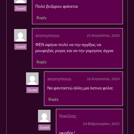
Πολύ βυζαρου φαίνεται
Guest
Reply
anonymous
25 Αυγούστου, 2024
ΦΕΝ αφήνει πολύ να την αγγίξεις να
Guest
ρουφηξιές ρογες και να την γαμησεις άγρια
Reply
anonymous
26 Αυγούστου, 2024
Να φανταστώ άλλη μια λατινα φολα;
Guest
Reply
Νικόλας
24 Φεβρουαρίου, 2025
Guest
ακριβός!